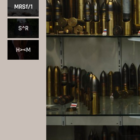
MRSf/1
S^R
H><M