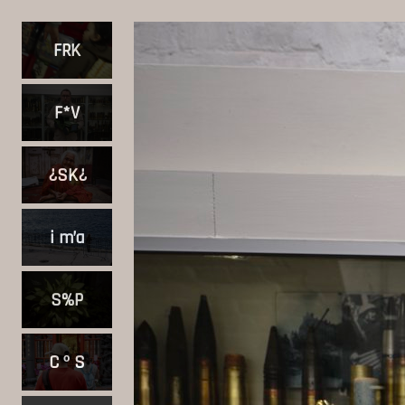
FRK
F*V
¿SK¿
i m’a
S%P
C º S