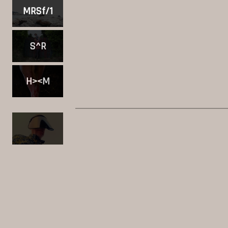
MRSf/1
S^R
H><M