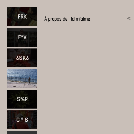
FRK
<
À propos de
Ici m’aime
F*V
¿SK¿
S%P
C º S