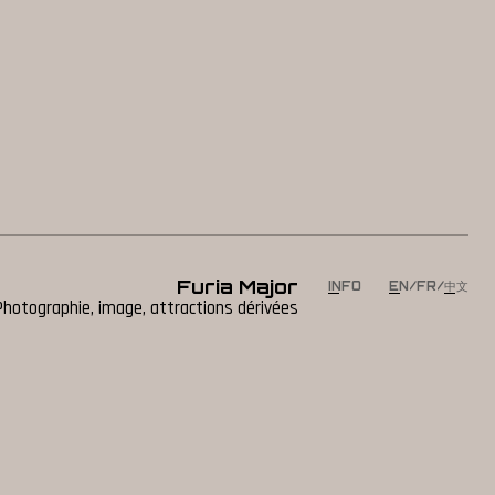
Furia Major
INFO
EN
/
FR
/
中文
Photographie, image, attractions dérivées