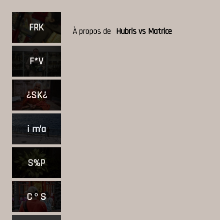
FRK
À propos de
Hubris vs Matrice
F*V
¿SK¿
i m’a
S%P
C º S