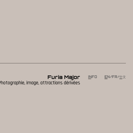
Furia Major
INFO
EN
/
FR
/
中文
Photographie, image, attractions dérivées