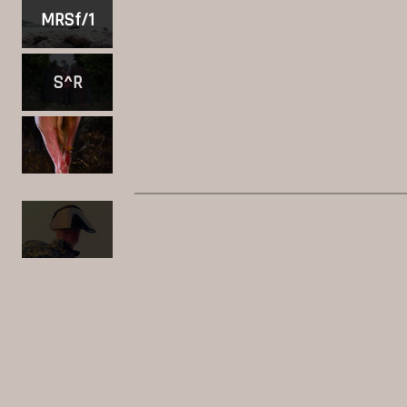
MRSf/1
S^R