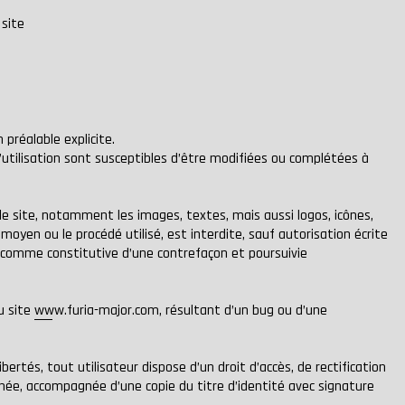
 site
préalable explicite.
d’utilisation sont susceptibles d’être modifiées ou complétées à
r le site, notamment les images, textes, mais aussi logos, icônes,
moyen ou le procédé utilisé, est interdite, sauf autorisation écrite
ée comme constitutive d’une contrefaçon et poursuivie
u site
www.furia-major.com
, résultant d’un bug ou d’une
bertés, tout utilisateur dispose d’un droit d’accès, de rectification
née, accompagnée d’une copie du titre d’identité avec signature