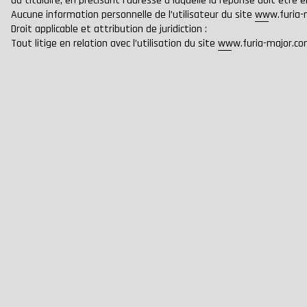
du titulaire, en précisant l’adresse à laquelle la réponse doit être 
Aucune information personnelle de l’utilisateur du site
www.furia-
Droit applicable et attribution de juridiction :
Tout litige en relation avec l’utilisation du site
www.furia-major.c