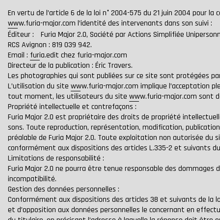
En vertu de l’article 6 de la loi n° 2004-575 du 21 juin 2004 pour la
www.furia-major.com
l’identité des intervenants dans son suivi :
Éditeur : Furia Major 2.0, Société par Actions Simplifiée Unipersonne
RCS Avignon : 819 039 942.
Email :
furia.edit
chez
furia-major.com
Directeur de la publication : Éric Travers.
Les photographies qui sont publiées sur ce site sont protégées par
L’utilisation du site
www.furia-major.com
implique l’acceptation pl
tout moment, les utilisateurs du site
www.furia-major.com
sont do
Propriété intellectuelle et contrefaçons :
Furia Major 2.0 est propriétaire des droits de propriété intellectue
sons. Toute reproduction, représentation, modification, publication
préalable de Furia Major 2.0. Toute exploitation non autorisée du 
conformément aux dispositions des articles L.335-2 et suivants du 
Limitations de responsabilité :
Furia Major 2.0 ne pourra être tenue responsable des dommages direc
incompatibilité.
Gestion des données personnelles :
Conformément aux dispositions des articles 38 et suivants de la loi 7
et d’opposition aux données personnelles le concernant en effectu