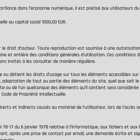
 confiance dans l’économie numérique, il est précisé aux utilisateurs du
lle au capital social 1000,00 EUR.
 le droit d’auteur. Toute reproduction est soumise à une autorisation 
eine et entière des conditions générales d’utilisation. Ces conditions 
nc invités à les consulter de manière régulière.
lle ou détient les droits d’usage sur tous les éléments accessibles su
, adaptation de tout ou partie des éléments du site, quel que soit le 
site ou de l’un quelconque des éléments qu’il contient sera considér
Code de Propriété Intellectuelle.
ts et indirects causés au matériel de l’utilisateur, lors de l’accès a
8-17 du 6 janvier 1978 relative à l’informatique, aux fichiers et aux li
ant, après une prise de contact par email, une demande écrite et sig